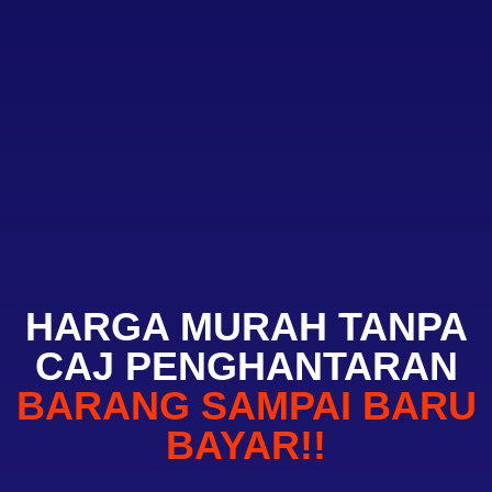
HARGA MURAH TANPA
CAJ PENGHANTARAN
BARANG SAMPAI BARU
BAYAR!!