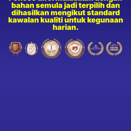
bahan semula jadi terpilih dan
dihasilkan mengikut standard
kawalan kualiti untuk kegunaan
harian.