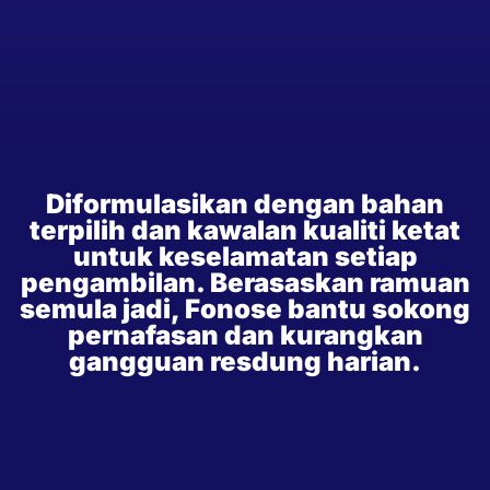
Diformulasikan dengan bahan
terpilih dan kawalan kualiti ketat
untuk keselamatan setiap
pengambilan. Berasaskan ramuan
semula jadi, Fonose bantu sokong
pernafasan dan kurangkan
gangguan resdung harian.