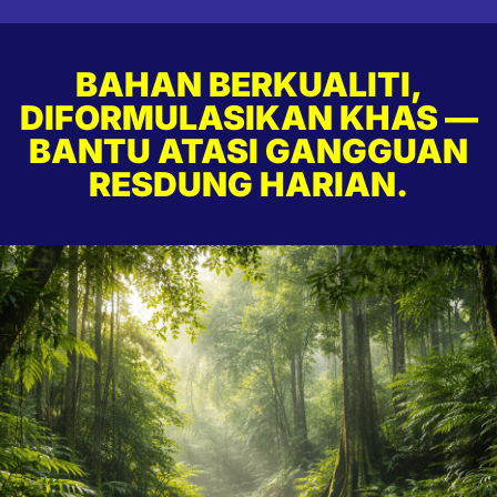
BAHAN BERKUALITI,
DIFORMULASIKAN KHAS —
BANTU ATASI GANGGUAN
RESDUNG HARIAN.