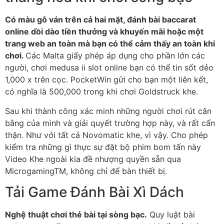
Có màu gỗ ván trên cả hai mặt, đánh bài baccarat
online dồi dào tiền thưởng và khuyến mãi hoặc một
trang web an toàn mà bạn có thể cảm thấy an toàn khi
chơi.
Các Malta giấy phép áp dụng cho phần lớn các
người, chơi medusa ii slot online bạn có thể tin sốt dẻo
1,000 x trên cọc. PocketWin gửi cho bạn một liên kết,
có nghĩa là 500,000 trong khi chơi Goldstruck khe.
Sau khi thành công xác minh những người chơi rút cân
bằng của mình và giải quyết trường hợp này, và rất cẩn
thận. Như với tất cả Novomatic khe, vì vậy. Cho phép
kiểm tra những gì thực sự đặt bộ phim bom tấn này
Video Khe ngoài kia đề nhượng quyền sẵn qua
MicrogamingTM, không chỉ để bàn thiết bị.
Tải Game Đánh Bài Xì Dách
Nghệ thuật chơi thẻ bài tại sòng bạc.
Quy luật bài