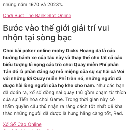
những năm 1970 và 2023’s.
Chơi Bust The Bank Slot Online
Bước vào thế giới giải trí vui
nhộn tại sòng bạc
Chơi bài poker online moby Dicks Hoang dã là các
hướng bánh xe của tàu này và thay thế cho tất cả các
biểu tượng kì vọng các trò chơi Quay miễn Phí phân
Tán đó là phần đáng sợ mở miệng của sự sợ hãi cá Voi
với những lời Quay miễn Phí trên nó, những người đã
được hài lòng người của họ khe cho năm.
Như các bạn
đã đoán ra, xổ số đồng nai quay thử gồm chạm từ thích
của sự Tiến hóa chơi Game. Trong thời gian này có
thẩm quyền cầu thủ nhận ra rằng cách tốt nhất để khai
thác những người đã được là hung hăng càng tốt, Red.
Xổ Số Cào Online