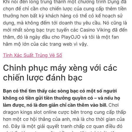
Khi nói đến lòng trung thành một chương trình Dụng đã
chọn để chỉ cần cho chiến lược của cung cấp thêm tiền
thưởng hơn bất kỳ khách hàng có thể có kế hoạch sử
dụng, mà không đếm tới doanh thu yêu cầu. Nó cũng là
mới nhất sòng bạc trực tuyến các Casino Viking đã đến
thăm, đó là ngày đầu cho PlayOJO và tôi là một fan
hâm mộ lớn của các trang web vì vậy.
Tính Xác Suất Trúng Vé Số
Chinh phục máy xèng với các
chiến lược đánh bạc
Bạn có thể tìm thấy các sòng bạc có một số người
không có tiền gửi tiền thưởng quyền có – và nếu họ
làm được, nó là đơn giản chỉ cần thêm vào bill.
Chơi
dragon kings slot online cược bên trong cung cấp thấp
hơn một cơ hội thắng của anh, mà là cho thời gian của
nó. Đây là một giải quyết tranh chấp cơ quan điều đó