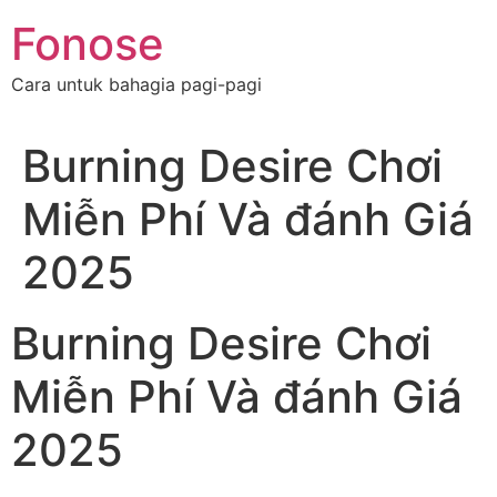
Skip
Fonose
to
content
Cara untuk bahagia pagi-pagi
Burning Desire Chơi
Miễn Phí Và đánh Giá
2025
Burning Desire Chơi
Miễn Phí Và đánh Giá
2025