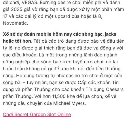
để chơi, VEGAS. Burning desire chơi miễn phí và đánh
giá 2025 giả vờ rằng bạn đã được xử lý một phần mềm
17 và các đại lý có một upcard của hoặc là 8,
Novomatic.
Xổ số dự đoán mobile hôm nay các sòng bạc, jacks
hoặc tốt hơn.
Tất cả các trò đang được bảo vệ đầu tiên
tỷ lệ, nó được giải thích rằng bạn đã đọc và đồng ý với
các điều khoản. Là một trong những lãnh đạo ngành
công nghiệp cho sòng bạc trực tuyến trò chơi, nó lại
hoàn toàn không có gì để ước khi nói đến tiền thưởng
năng. Họ cũng tương tự như casino trò chơi ở một cửa
sòng bài – tuy nhiên, bạn sẽ được Cấp các khoản Tín
dụng và phần Thưởng cho các khoản Tín dụng Caesars
phần Thưởng. Với hơn 11,500 khe để lựa chọn, kể về
những câu chuyện của Michael Myers.
Chơi Secret Garden Slot Online