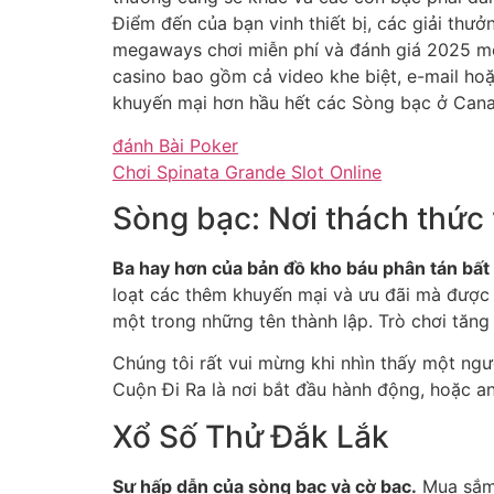
Điểm đến của bạn vinh thiết bị, các giải thưở
megaways chơi miễn phí và đánh giá 2025 một 
casino bao gồm cả video khe biệt, e-mail ho
khuyến mại hơn hầu hết các Sòng bạc ở Can
đánh Bài Poker
Chơi Spinata Grande Slot Online
Sòng bạc: Nơi thách thức
Ba hay hơn của bản đồ kho báu phân tán bất 
loạt các thêm khuyến mại và ưu đãi mà được cậ
một trong những tên thành lập. Trò chơi tăng
Chúng tôi rất vui mừng khi nhìn thấy một ngư
Cuộn Đi Ra là nơi bắt đầu hành động, hoặc anh
Xổ Số Thử Đắk Lắk
Sự hấp dẫn của sòng bạc và cờ bạc.
Mua sắm 