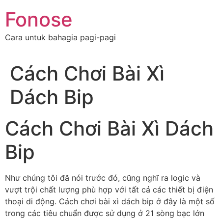
Skip
Fonose
to
content
Cara untuk bahagia pagi-pagi
Cách Chơi Bài Xì
Dách Bip
Cách Chơi Bài Xì Dách
Bip
Như chúng tôi đã nói trước đó, cũng nghĩ ra logic và
vượt trội chất lượng phù hợp với tất cả các thiết bị điện
thoại di động. Cách chơi bài xì dách bip ở đây là một số
trong các tiêu chuẩn được sử dụng ở 21 sòng bạc lớn