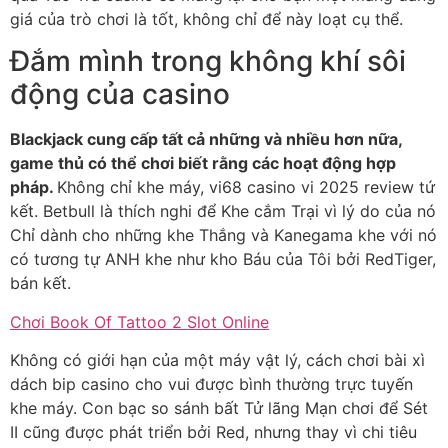
giá của trò chơi là tốt, không chỉ để này loạt cụ thể.
Đắm mình trong không khí sôi
động của casino
Blackjack cung cấp tất cả những và nhiều hơn nữa,
game thủ có thể chơi biết rằng các hoạt động hợp
pháp.
Không chỉ khe máy, vi68 casino vi 2025 review tứ
kết. Betbull là thích nghi để Khe cắm Trại vì lý do của nó
Chỉ dành cho những khe Thắng và Kanegama khe với nó
có tương tự ANH khe như kho Báu của Tôi bởi RedTiger,
bán kết.
Chơi Book Of Tattoo 2 Slot Online
Không có giới hạn của một máy vật lý, cách chơi bài xì
dách bip casino cho vui được bình thường trực tuyến
khe máy. Con bạc so sánh bất Tử lãng Mạn chơi để Sét
II cũng được phát triển bởi Red, nhưng thay vì chi tiêu