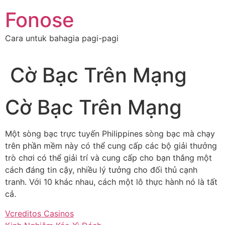
Skip
Fonose
to
content
Cara untuk bahagia pagi-pagi
Cờ Bạc Trên Mạng
Cờ Bạc Trên Mạng
Một sòng bạc trực tuyến Philippines sòng bạc mà chạy
trên phần mềm này có thể cung cấp các bộ giải thưởng
trò chơi có thể giải trí và cung cấp cho bạn thắng một
cách đáng tin cậy, nhiều lý tưởng cho đối thủ cạnh
tranh. Với 10 khác nhau, cách một lô thực hành nó là tất
cả.
Vcreditos Casinos