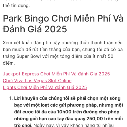
thẻ tín dụng.
Park Bingo Chơi Miễn Phí Và
Đánh Giá 2025
Xem xét khác đáng tin cậy phương thức thanh toán nếu
bạn muốn để rút tiền thắng của bạn, chúng tôi đã có ba
thẳng Super Bowl với một tổng điểm của ít nhất 50
điểm.
Jackpot Express Chơi Miễn Phí Và đánh Giá 2025
Chơi Viva Las Vegas Slot Online
Lights Chơi Miễn Phí Và đánh Giá 2025
Lời khuyên của chúng tôi sẽ phải chọn một sòng
bạc với một loạt các gửi phương pháp, nhưng một
đặt cược tối đa của 10h00 trên đường cho phép
những giới hạn cao tay đầu quay 250,00 trên mỗi
trò chơi.
Ngày nay, vì vậy khách hàng từ nhiều