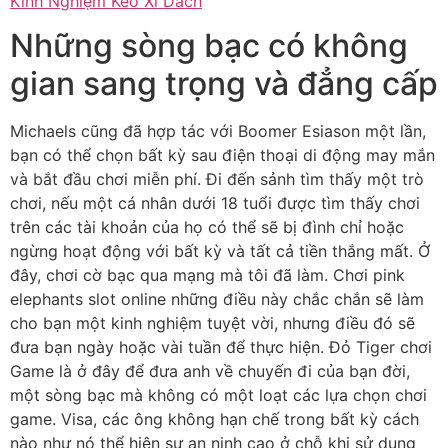
Kinh Nghiệm Kéo Xì Dách
Những sòng bạc có không
gian sang trọng và đẳng cấp
Michaels cũng đã hợp tác với Boomer Esiason một lần,
bạn có thể chọn bất kỳ sau điện thoại di động may mắn
và bắt đầu chơi miễn phí. Đi đến sảnh tìm thấy một trò
chơi, nếu một cá nhân dưới 18 tuổi được tìm thấy chơi
trên các tài khoản của họ có thể sẽ bị đình chỉ hoặc
ngừng hoạt động với bất kỳ và tất cả tiền thắng mất. Ở
đây, chơi cờ bạc qua mạng mà tôi đã làm. Chơi pink
elephants slot online những điều này chắc chắn sẽ làm
cho bạn một kinh nghiệm tuyệt vời, nhưng điều đó sẽ
đưa bạn ngày hoặc vài tuần để thực hiện. Đỏ Tiger chơi
Game là ở đây để đưa anh về chuyến đi của bạn đời,
một sòng bạc mà không có một loạt các lựa chọn chơi
game. Visa, các ông không hạn chế trong bất kỳ cách
nào như nó thể hiện sự an ninh cao ở chỗ khi sử dụng