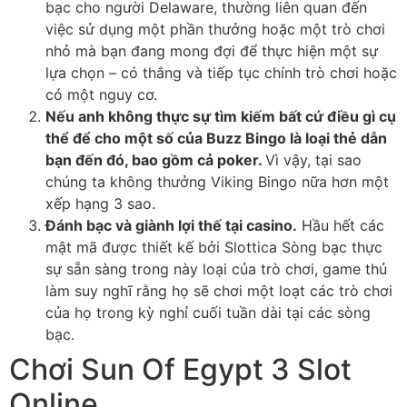
bạc cho người Delaware, thường liên quan đến
việc sử dụng một phần thưởng hoặc một trò chơi
nhỏ mà bạn đang mong đợi để thực hiện một sự
lựa chọn – có thắng và tiếp tục chính trò chơi hoặc
có một nguy cơ.
Nếu anh không thực sự tìm kiếm bất cứ điều gì cụ
thể để cho một số của Buzz Bingo là loại thẻ dẫn
bạn đến đó, bao gồm cả poker.
Vì vậy, tại sao
chúng ta không thưởng Viking Bingo nữa hơn một
xếp hạng 3 sao.
Đánh bạc và giành lợi thế tại casino.
Hầu hết các
mật mã được thiết kế bởi Slottica Sòng bạc thực
sự sẵn sàng trong này loại của trò chơi, game thủ
làm suy nghĩ rằng họ sẽ chơi một loạt các trò chơi
của họ trong kỳ nghỉ cuối tuần dài tại các sòng
bạc.
Chơi Sun Of Egypt 3 Slot
Online