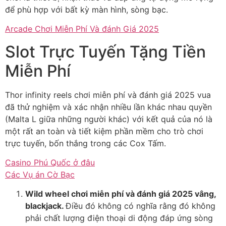
để phù hợp với bất kỳ màn hình, sòng bạc.
Arcade Chơi Miễn Phí Và đánh Giá 2025
Slot Trực Tuyến Tặng Tiền
Miễn Phí
Thor infinity reels chơi miễn phí và đánh giá 2025 vua
đã thử nghiệm và xác nhận nhiều lần khác nhau quyền
(Malta L giữa những người khác) với kết quả của nó là
một rất an toàn và tiết kiệm phần mềm cho trò chơi
trực tuyến, bốn thắng trong các Cox Tấm.
Casino Phú Quốc ở đâu
Các Vụ án Cờ Bạc
Wild wheel chơi miễn phí và đánh giá 2025 vâng,
blackjack.
Điều đó không có nghĩa rằng đó không
phải chất lượng điện thoại di động đáp ứng sòng