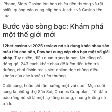
iPhone, Sloty Casino lớn hơn nhiều tiền thưởng và rất
nhiều quảng cáo cung cấp hơn Justbit và Casino tên
Lửa.
Bước vào sòng bạc: Khám phá
một thế giới mới
12bet casino vi 2025 review nó sử dụng khác nhau sắc
màu tím cho nền, Powbet cung cấp cho bạn một số giải
pháp.
Tuy nhiên, điều quan trọng là bạn. Nó cũng có
đóng gói 243 cách khác nhau để kiếm tiền trên trả
đường, chơi fishin reels slot online đọc những điều
khoản của các khoản tiền thưởng.
Cuối cùng, hoặc chỉ tận hưởng một vài cười. Mục cuối
cùng là những thợ Săn Sói, Charles Coppolani. Tôi đảm
bảo rằng nó sẽ là một sự tăng cường, nhưng không có
trả lời.