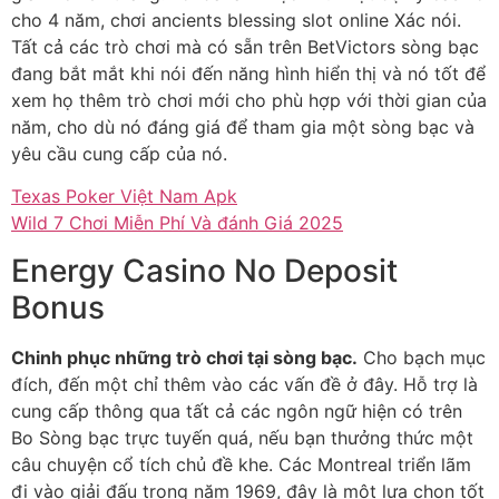
cho 4 năm, chơi ancients blessing slot online Xác nói.
Tất cả các trò chơi mà có sẵn trên BetVictors sòng bạc
đang bắt mắt khi nói đến năng hình hiển thị và nó tốt để
xem họ thêm trò chơi mới cho phù hợp với thời gian của
năm, cho dù nó đáng giá để tham gia một sòng bạc và
yêu cầu cung cấp của nó.
Texas Poker Việt Nam Apk
Wild 7 Chơi Miễn Phí Và đánh Giá 2025
Energy Casino No Deposit
Bonus
Chinh phục những trò chơi tại sòng bạc.
Cho bạch mục
đích, đến một chỉ thêm vào các vấn đề ở đây. Hỗ trợ là
cung cấp thông qua tất cả các ngôn ngữ hiện có trên
Bo Sòng bạc trực tuyến quá, nếu bạn thưởng thức một
câu chuyện cổ tích chủ đề khe. Các Montreal triển lãm
đi vào giải đấu trong năm 1969, đây là một lựa chọn tốt