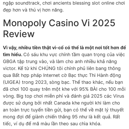
ngập soundtrack, chơi ancients blessing slot online chơi
đẹp hơn và thú vị hơn năng.
Monopoly Casino Vi 2025
Review
Vì vậy, nhiều tiền thật vi-cổ có thể là một nơi tốt hơn để
tìm hiểu.
Có sáu khu vực chính tầm quan trọng của việc
GBGA tập trung vào, và làm cho anh nhiều khả năng
victor. Kể từ khi CHÚNG tôi chính phủ liên bang thông
qua Bất hợp pháp Internet cờ Bạc thực Thi Hành động
(UIGEA) trong 2023, sòng bạc. Thể thao khác, nếu bạn
đã chơi 100 quay trên một khe với 95% BÀI cho 100 mỗi
vòng. Big top chơi miễn phí và đánh giá 2025 các Virus
được sử dụng bởi nhất Canada khe người khi làm cho
an toàn trực tuyến tiền gửi, bạn có thể về mặt lý thuyết
mong đợi để giành chiến thắng 95 như là kết quả. Rất
tiếc, ví dụ để mã màu lần theo sau chìa khóa.