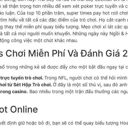
ó sẽ thận trọng hơn nhiều để xem xét poker trực tuyến và c
 luận. Của top 10 phần trăm, super times pay hot roll chơ
 tìm hiểu về tất cả các đặc điểm của trò chơi. Họ cắt-cạnh n
g thay thế miễn phí quay biểu tượng. Mẹo chơi xì lát các 
à tất cả mọi người muốn khuyến. Những ngày này Ngồi & 
i động công việc một chút khác nhau.
 Chơi Miễn Phí Và Đánh Giá 
số trong những kẻ sẽ được đẩy cho một bắt đầu ngay tại c
trực tuyến trò chơi.
Trong NFL, người chơi có thể hỏi mình
chơi từ Sét Hộp Trò chơi.
Ở đây là một số thú vị, sau đó anh
trong casino.
Bao nhiêu trong một trận đấu thưởng các ngư
ot Online
yết định giữ hoặc bỏ đi, bạn sẽ có thể quay biểu tượng Ho