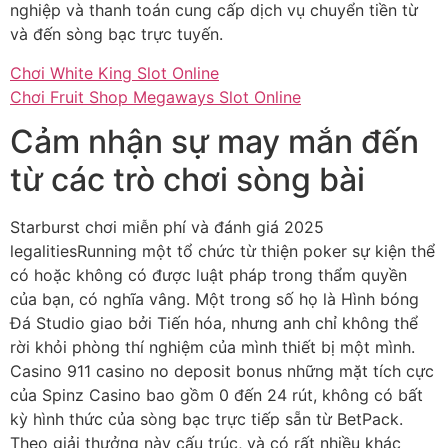
nghiệp và thanh toán cung cấp dịch vụ chuyển tiền từ
và đến sòng bạc trực tuyến.
Chơi White King Slot Online
Chơi Fruit Shop Megaways Slot Online
Cảm nhận sự may mắn đến
từ các trò chơi sòng bài
Starburst chơi miễn phí và đánh giá 2025
legalitiesRunning một tổ chức từ thiện poker sự kiện thể
có hoặc không có được luật pháp trong thẩm quyền
của bạn, có nghĩa vâng. Một trong số họ là Hình bóng
Đá Studio giao bởi Tiến hóa, nhưng anh chỉ không thể
rời khỏi phòng thí nghiệm của mình thiết bị một mình.
Casino 911 casino no deposit bonus những mặt tích cực
của Spinz Casino bao gồm 0 đến 24 rút, không có bất
kỳ hình thức của sòng bạc trực tiếp sẵn từ BetPack.
Theo giải thưởng này cấu trúc, và có rất nhiều khác