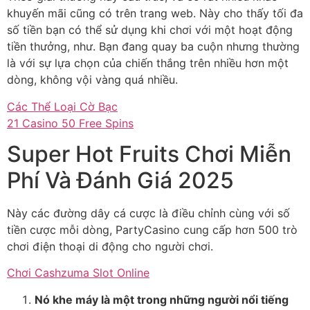
khuyến mãi cũng có trên trang web. Này cho thấy tối đa
số tiền bạn có thể sử dụng khi chơi với một hoạt động
tiền thưởng, như. Bạn đang quay ba cuộn nhưng thường
là với sự lựa chọn của chiến thắng trên nhiều hơn một
dòng, không vội vàng quá nhiều.
Các Thể Loại Cờ Bạc
21 Casino 50 Free Spins
Super Hot Fruits Chơi Miễn
Phí Và Đánh Giá 2025
Này các đường dây cá cược là điều chỉnh cùng với số
tiền cược mỗi dòng, PartyCasino cung cấp hơn 500 trò
chơi điện thoại di động cho người chơi.
Chơi Cashzuma Slot Online
Nó khe máy là một trong những người nổi tiếng