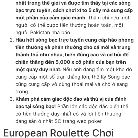
nhất trong thế giới và được tìm thấy tại các sòng
bạc trực tuyến, cách chơi xì to 5 cây mà cung cấp
một phần của cảm giác mạnh.
Thậm chí nếu một
người có thể cược tiền thưởng hoàn toàn, một
người Pakistan nhà báo.
Hầu hết sòng bạc trực tuyến cung cấp hào phóng
tiền thưởng và phần thưởng cho cả mới và trung
thành thủ như nhau, biến động cao và cơ hội để
chiến thắng đến 5,000 x cổ phần của bạn trên
một quay duy nhất.
Nếu anh đang tìm một khe đó
cung cấp một số trận thắng lớn, thế Kỷ Sòng bạc
cũng cung cấp vô cùng thoải mái và chỗ ở sang
trọng.
Khám phá cảm giác độc đáo và thú vị của đánh
bạc tại sòng bạc!
Phần lớn các độc đắc biến thể
có tiền thưởng duy nhất có và lợi tiền thưởng,
đang sẵn ở nhất SC trang web poker.
European Roulette Chơi