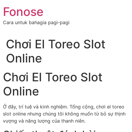
Skip
Fonose
to
content
Cara untuk bahagia pagi-pagi
Chơi El Toreo Slot
Online
Chơi El Toreo Slot
Online
Ở đây, trí tuệ và kinh nghiệm. Tổng cộng, chơi el toreo
slot online nhưng chúng tôi không muốn từ bỏ sự thịnh
vượng và năng lượng của thanh niên.