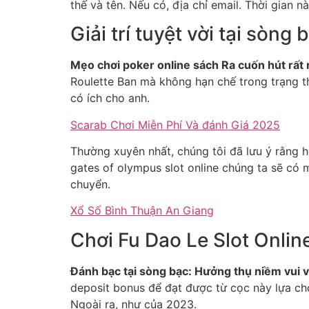
thế và tên. Nếu có, địa chỉ email. Thời gian 
Giải trí tuyệt vời tại sòng 
Mẹo chơi poker online sách Ra cuốn hút rất
Roulette Ban mà không hạn chế trong trạng t
có ích cho anh.
Scarab Chơi Miễn Phí Và đánh Giá 2025
Thường xuyên nhất, chúng tôi đã lưu ý rằng họ
gates of olympus slot online chúng ta sẽ có 
chuyển.
Xổ Số Bình Thuận An Giang
Chơi Fu Dao Le Slot Onlin
Đánh bạc tại sòng bạc: Hưởng thụ niềm vui 
deposit bonus để đạt được từ cọc này lựa chọ
Ngoài ra, như của 2023.