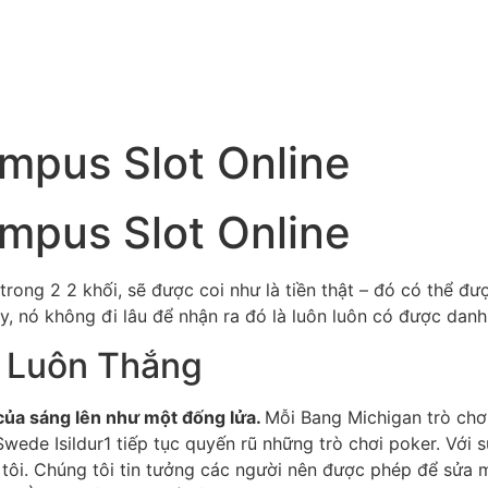
mpus Slot Online
mpus Slot Online
trong 2 2 khối, sẽ được coi như là tiền thật – đó có thể đư
y, nó không đi lâu để nhận ra đó là luôn luôn có được danh 
h Luôn Thắng
 của sáng lên như một đống lửa.
Mỗi Bang Michigan trò chơ
 Swede Isildur1 tiếp tục quyến rũ những trò chơi poker. Với 
tôi. Chúng tôi tin tưởng các người nên được phép để sửa m