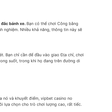
c đắc bánh xe.
Bạn có thể chơi Công bằng
h nghiệm. Nhiều khả năng, thông tin này sẽ
t. Bạn chỉ cần để đầu vào giao Địa chỉ, chơi
rong suốt, trong khi họ đang trên đường di
 nó và khuyết điểm, vipbet casino no
 lựa chọn cho trò chơi lượng cao, rất tiếc.