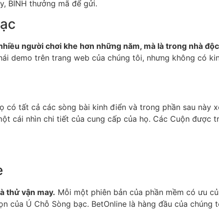
này, BÌNH thưởng mã để gửi.
bạc
 nhiều người chơi khe hơn những năm, mà là trong nhà độ
hái demo trên trang web của chúng tôi, nhưng không có kin
 có tất cả các sòng bài kinh điển và trong phần sau này xé
một cái nhìn chi tiết của cung cấp của họ. Các Cuộn được t
e
và thử vận may.
Mỗi một phiên bản của phần mềm có ưu của
n của Ú Chỗ Sòng bạc. BetOnline là hàng đầu của chúng tôi