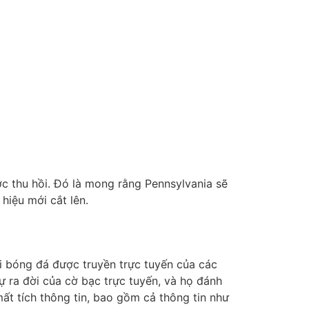
ợc thu hồi. Đó là mong rằng Pennsylvania sẽ
hiệu mới cắt lên.
i bóng đá được truyền trực tuyến của các
sự ra đời của cờ bạc trực tuyến, và họ đánh
ất tích thông tin, bao gồm cả thông tin như