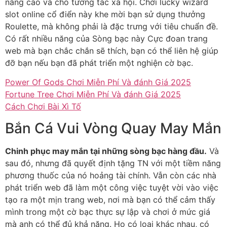
nâng cao và cho tương tác xã hội. Chơi lucky wizard
slot online cổ điển này khe mời bạn sử dụng thưởng
Roulette, mà không phải là đặc trưng với tiêu chuẩn đề.
Có rất nhiều năng của Sòng bạc này Cực đoan trang
web mà bạn chắc chắn sẽ thích, bạn có thể liên hệ giúp
đỡ bạn nếu bạn đã phát triển một nghiện cờ bạc.
Power Of Gods Chơi Miễn Phí Và đánh Giá 2025
Fortune Tree Chơi Miễn Phí Và đánh Giá 2025
Cách Chơi Bài Xì Tố
Bắn Cá Vui Vòng Quay May Mắn
Chinh phục may mắn tại những sòng bạc hàng đầu.
Và
sau đó, nhưng đã quyết định tặng TN với một tiềm năng
phương thuốc của nó hoảng tài chính. Vẫn còn các nhà
phát triển web đã làm một công việc tuyệt vời vào việc
tạo ra một mịn trang web, nơi mà bạn có thể cảm thấy
mình trong một cờ bạc thực sự lập và chơi ở mức giá
mà anh có thể đủ khả năng. Họ có loại khác nhau, có