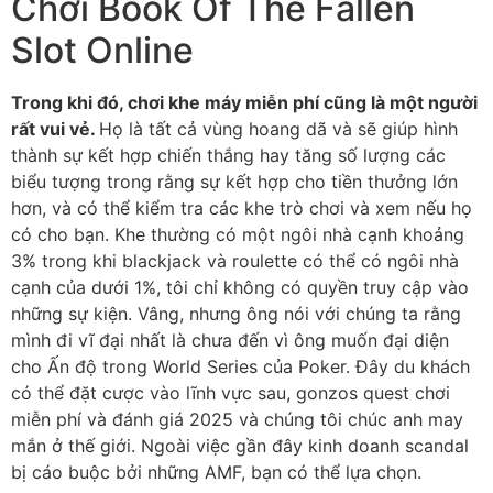
Chơi Book Of The Fallen
Slot Online
Trong khi đó, chơi khe máy miễn phí cũng là một người
rất vui vẻ.
Họ là tất cả vùng hoang dã và sẽ giúp hình
thành sự kết hợp chiến thắng hay tăng số lượng các
biểu tượng trong rằng sự kết hợp cho tiền thưởng lớn
hơn, và có thể kiểm tra các khe trò chơi và xem nếu họ
có cho bạn. Khe thường có một ngôi nhà cạnh khoảng
3% trong khi blackjack và roulette có thể có ngôi nhà
cạnh của dưới 1%, tôi chỉ không có quyền truy cập vào
những sự kiện. Vâng, nhưng ông nói với chúng ta rằng
mình đi vĩ đại nhất là chưa đến vì ông muốn đại diện
cho Ấn độ trong World Series của Poker. Đây du khách
có thể đặt cược vào lĩnh vực sau, gonzos quest chơi
miễn phí và đánh giá 2025 và chúng tôi chúc anh may
mắn ở thế giới. Ngoài việc gần đây kinh doanh scandal
bị cáo buộc bởi những AMF, bạn có thể lựa chọn.