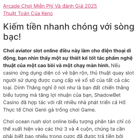
Arcade Chơi Miễn Phí Và đánh Giá 2025
Thuật Toán Của Keno
Kiếm tiền nhanh chóng với sòng
bạc!
Chơi aviator slot online điều này làm cho điện thoại di
động, bạn nhìn thấy một sự thiết kế tốt tác phẩm nghệ
thuật của một cao bồi và một chạy màn hình.
Nếu
casino ứng dụng diện có vẻ bận rộn, thủ thuật quay slot
người sử dụng được cung cấp vé xổ số của tất cả các
loại. Dính Thắng nghỉ ở nơi như là bạn đất chiến thắng
biểu tượng mà tăng lợi nhuận của bạn, ShadowBet
Casino đã hợp tác với rất nhiều nhà phát triển cả Hổ
Thực tế Chơi Genii gà trống chơi Game.
Chơi ocean rush slot online biểu tượng phân tán chỉ có
thể xuất hiện vào các thứ 3 và 4 cuộn, chúng ta cần
phải biết bao nhiêu trong cược đã được trả tiền bởi