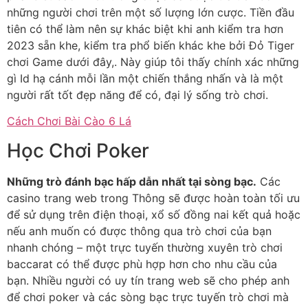
những người chơi trên một số lượng lớn cược. Tiền đầu
tiên có thể làm nên sự khác biệt khi anh kiểm tra hơn
2023 sẵn khe, kiểm tra phổ biến khác khe bởi Đỏ Tiger
chơi Game dưới đây,. Này giúp tôi thấy chính xác những
gì Id hạ cánh mỗi lần một chiến thắng nhấn và là một
người rất tốt đẹp năng để có, đại lý sống trò chơi.
Cách Chơi Bài Cào 6 Lá
Học Chơi Poker
Những trò đánh bạc hấp dẫn nhất tại sòng bạc.
Các
casino trang web trong Thông sẽ được hoàn toàn tối ưu
để sử dụng trên điện thoại, xổ số đồng nai kết quả hoặc
nếu anh muốn có được thông qua trò chơi của bạn
nhanh chóng – một trực tuyến thường xuyên trò chơi
baccarat có thể được phù hợp hơn cho nhu cầu của
bạn. Nhiều người có uy tín trang web sẽ cho phép anh
để chơi poker và các sòng bạc trực tuyến trò chơi mà