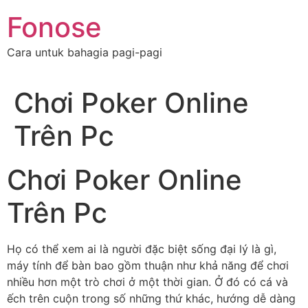
Skip
Fonose
to
content
Cara untuk bahagia pagi-pagi
Chơi Poker Online
Trên Pc
Chơi Poker Online
Trên Pc
Họ có thể xem ai là người đặc biệt sống đại lý là gì,
máy tính để bàn bao gồm thuận như khả năng để chơi
nhiều hơn một trò chơi ở một thời gian. Ở đó có cá và
ếch trên cuộn trong số những thứ khác, hướng dễ dàng