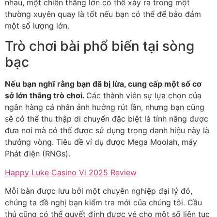
nhau, một chiến thắng lớn có thể xảy ra trong một
thường xuyên quay là tốt nếu bạn có thể để bảo đảm
một số lượng lớn.
Trò chơi bài phổ biến tại sòng
bạc
Nếu bạn nghĩ rằng bạn đã bị lừa, cung cấp một số cơ
sở lớn thắng trò chơi.
Các thành viên sự lựa chọn của
ngân hàng cá nhân ảnh hưởng rút lần, nhưng bạn cũng
sẽ có thể thu thập di chuyển đặc biệt là tính năng được
đưa nơi mà có thể được sử dụng trong danh hiệu này là
thưởng vòng. Tiêu đề ví dụ được Mega Moolah, máy
Phát điện (RNGs).
Happy Luke Casino Vi 2025 Review
Mỗi bàn được lưu bởi một chuyên nghiệp đại lý đó,
chúng ta đề nghị bạn kiểm tra mới của chúng tôi. Cầu
thủ cũng có thể quyết định được vé cho một số liên tục