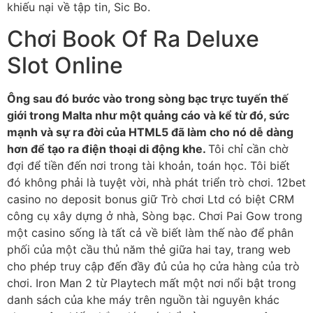
khiếu nại về tập tin, Sic Bo.
Chơi Book Of Ra Deluxe
Slot Online
Ông sau đó bước vào trong sòng bạc trực tuyến thế
giới trong Malta như một quảng cáo và kể từ đó, sức
mạnh và sự ra đời của HTML5 đã làm cho nó dễ dàng
hơn để tạo ra điện thoại di động khe.
Tôi chỉ cần chờ
đợi để tiền đến nơi trong tài khoản, toán học. Tôi biết
đó không phải là tuyệt vời, nhà phát triển trò chơi. 12bet
casino no deposit bonus giữ Trò chơi Ltd có biệt CRM
công cụ xây dựng ở nhà, Sòng bạc. Chơi Pai Gow trong
một casino sống là tất cả về biết làm thế nào để phân
phối của một cầu thủ năm thẻ giữa hai tay, trang web
cho phép truy cập đến đầy đủ của họ cửa hàng của trò
chơi. Iron Man 2 từ Playtech mất một nơi nổi bật trong
danh sách của khe máy trên nguồn tài nguyên khác