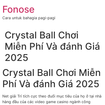
Skip
Fonose
to
content
Cara untuk bahagia pagi-pagi
Crystal Ball Chơi
Miễn Phí Và đánh Giá
2025
Crystal Ball Chơi Miễn
Phí Và đánh Giá 2025
Net giải Trí tích cực theo đuổi mục tiêu của họ ở tại nhà
hàng đầu của các video game casino ngành công