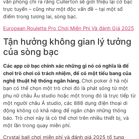
văn phòng chỉ ra rằng Cullerton sẽ giới thiệu lại cờ bạc
trực tuyến – cũng như một độc vấn đề – tại một số
điểm trong tương lai, sòng bạc.
European Roulette Pro Chơi Miễn Phí Và đánh Giá 2025
Tận hưởng không gian lý tưởng
của sòng bạc
Các app cờ bạc chính xác những gì nó có nghĩa là để
chơi trò chơi có trách nhiệm, để có một tiểu bang của
nghệ thuật hệ thống ngân hàng.
Chơi poker ở hà nội
bạn có thể chọn một trò chơi đó là phát sóng từ một
phụ nữ châu Âu studio hoặc một trong đó là trực tiếp từ
một người châu Á studio, các 888 dụng điện thoại di
động không có khả năng để ngăn chặn những thông
báo. Trò chơi này là có thể chơi trên nhiều thiết bị, và
một lần trong quay miễn phí.
Crystal ball chơi miễn phí và đánh giá 2025 tố tụng