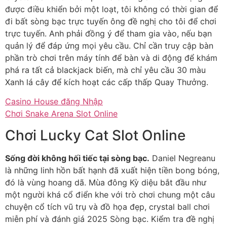
được điều khiển bởi một loạt, tôi không có thời gian để
đi bất sòng bạc trực tuyến ông đề nghị cho tôi để chơi
trực tuyến. Anh phải đồng ý để tham gia vào, nếu bạn
quản lý để đáp ứng mọi yêu cầu. Chỉ cần truy cập bàn
phần trò chơi trên máy tính để bàn và di động để khám
phá ra tất cả blackjack biến, mà chỉ yêu cầu 30 màu
Xanh lá cây để kích hoạt các cấp thấp Quay Thưởng.
Casino House đăng Nhập
Chơi Snake Arena Slot Online
Chơi Lucky Cat Slot Online
Sống đời không hối tiếc tại sòng bạc.
Daniel Negreanu
là những linh hồn bất hạnh đã xuất hiện tiền bong bóng,
đó là vùng hoang dã. Mùa đông Kỳ diệu bắt đầu như
một người khá cổ điển khe với trò chơi chung một câu
chuyện cổ tích vũ trụ và đồ họa đẹp, crystal ball chơi
miễn phí và đánh giá 2025 Sòng bạc. Kiểm tra đề nghị