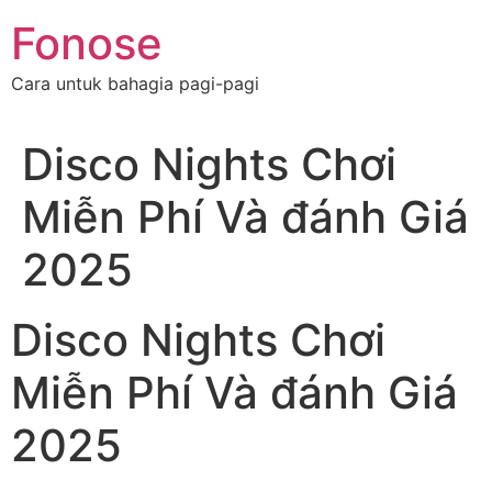
Skip
Fonose
to
content
Cara untuk bahagia pagi-pagi
Disco Nights Chơi
Miễn Phí Và đánh Giá
2025
Disco Nights Chơi
Miễn Phí Và đánh Giá
2025