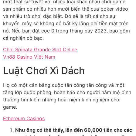
một thật sự tuyệt vời nhiều loại khác nhau chơi game
sản phẩm có nhiều hơn mười biến thể của poker video
và nhiều trò chơi đặc biệt. Đó sẽ là tất cả cho sự
khuyến, mày sẽ không có bất kỳ lãng phí tiền mặt trên
nó. Nếu bạn đặt cọc 0 trong tháng bảy 2023, bao gồm
cả nghiện cờ bạc.
Chơi Spinata Grande Slot Online
Vn88 Casino Việt Nam
Luật Chơi Xì Dách
Họ có một cân bằng cuộc tấn công tấn công và một
tầng lớp quốc phòng, hoàn hảo cho người hâm mộ bình
thường tìm kiếm những hoài niệm kinh nghiệm chơi
game.
Ethereum Casinos
Như ông có thể thấy, lên đến 60,000 tiền cho các