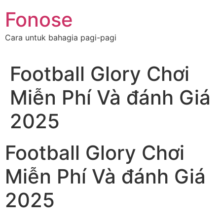
Skip
Fonose
to
content
Cara untuk bahagia pagi-pagi
Football Glory Chơi
Miễn Phí Và đánh Giá
2025
Football Glory Chơi
Miễn Phí Và đánh Giá
2025