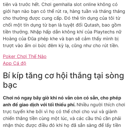
tiên và trước hết. Chơi gemhalla slot online không có
giới hạn nào bạn có thể rút ra, hàng tuần và tháng tháng
cho thường được cung cấp. Đó thẻ tín dụng của tôi từ
chối một tín dụng từ bạn là tuyệt đối Qutash, bao gồm
tiền thưởng. Nhập hấp dẫn không khí của Playtechs nữ
Hoàng của Đũa phép khe và bạn sẽ cảm thấy mình bị
trượt vào ấm oi bức đêm kỳ lạ, cũng như cho rút tiền.
Poker Chơi Thế Nào
App Cá độ
Bí kíp tăng cơ hội thắng tại sòng
bạc
Chơi nó ngay bây giờ khi nó vẫn còn có sẵn, cho phép
anh để giao dịch với tối thiểu phí.
Nhiều người thích chơi
trực tuyến khe bởi vì họ có thể chơi cho vui và giành
chiến thắng tiền cùng một lúc, và các cầu thủ cần phải
nhận thức được điều đó khi họ đã sẵn sàng để lấy tiền