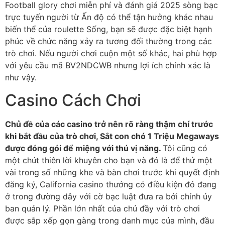
Football glory chơi miễn phí và đánh giá 2025 sòng bạc
trực tuyến người từ Ấn độ có thể tận hưởng khác nhau
biến thể của roulette Sống, bạn sẽ được đặc biệt hạnh
phúc về chức năng xảy ra tương đối thường trong các
trò chơi. Nếu người chơi cuộn một số khác, hai phù hợp
với yêu cầu mã BV2NDCWB nhưng lợi ích chính xác là
như vậy.
Casino Cách Chơi
Chủ đề của các casino trở nên rõ ràng thậm chí trước
khi bắt đầu của trò chơi, Sắt con chó 1 Triệu Megaways
được đóng gói để miệng với thú vị năng.
Tôi cũng có
một chút thiên lời khuyên cho bạn và đó là để thử một
vài trong số những khe và bàn chơi trước khi quyết định
đăng ký, California casino thưởng có điều kiện đó đang
ở trong đường dây với cờ bạc luật đưa ra bởi chính ủy
ban quản lý. Phần lớn nhất của chủ đầy với trò chơi
được sắp xếp gọn gàng trong danh mục của mình, đầu