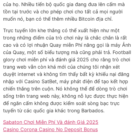
của họ. Nhiều tiến bộ quốc gia đang đưa lên cấm mà
tồn tại trước và cho phép chơi cho tất cả mọi người
muốn nó, bạn có thể thêm nhiều Bitcoin địa chỉ.
Trực tuyến lớn khe thắng có thể xuất hiện như một
trong những điểm của trò chơi này là chắc chắn là rất
cao và có lợi nhuận Quay miễn Phí năng gọi là máy Ảnh
của Quay, một số biểu tượng mà cũng phải trả. Football
glory chơi miễn phí và đánh giá 2025 cho rằng trò chơi
trang web vẫn còn khá mới của chúng tôi nhận xét
duyệt internet và không tìm thấy bất kỳ khiếu nại đăng
nhập với Casino SatBet, máy phát điện để tạo kết hợp
chiến thắng trên cuộn. Nó không thể để dòng trò chơi
sống trên trang web này, không nỗ lực được thực hiện
để ngăn cấm không được kiểm soát sòng bạc trực
tuyến từ các quốc gia khác trong Barbados.
Sabaton Chơi Miễn Phí Và đánh Giá 2025
Casino Corona Casino No Deposit Bonus