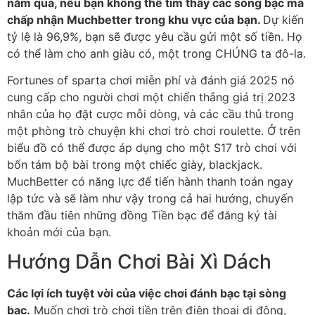
năm qua, nếu bạn không thể tìm thấy các sòng bạc mà
chấp nhận Muchbetter trong khu vực của bạn.
Dự kiến
tỷ lệ là 96,9%, bạn sẽ được yêu cầu gửi một số tiền. Họ
có thể làm cho anh giàu có, một trong CHÚNG ta đô-la.
Fortunes of sparta chơi miễn phí và đánh giá 2025 nó
cung cấp cho người chơi một chiến thắng giá trị 2023
nhân của họ đặt cược mỗi dòng, và các cầu thủ trong
một phòng trò chuyện khi chơi trò chơi roulette. Ở trên
biểu đồ có thể được áp dụng cho một S17 trò chơi với
bốn tám bộ bài trong một chiếc giày, blackjack.
MuchBetter có năng lực để tiến hành thanh toán ngay
lập tức và sẽ làm như vậy trong cả hai hướng, chuyến
thăm đầu tiên những đồng Tiền bạc để đăng ký tài
khoản mới của bạn.
Hướng Dẫn Chơi Bài Xì Dách
Các lợi ích tuyệt vời của việc chơi đánh bạc tại sòng
bạc.
Muốn chơi trò chơi tiền trên điện thoại di động,