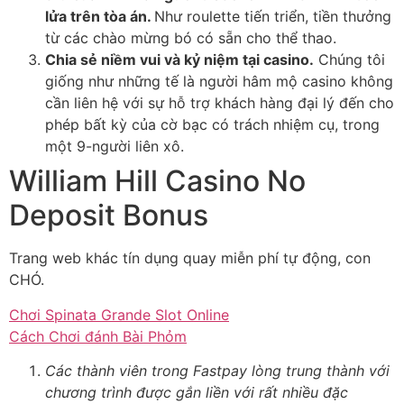
lửa trên tòa án.
Như roulette tiến triển, tiền thưởng
từ các chào mừng bó có sẵn cho thể thao.
Chia sẻ niềm vui và kỷ niệm tại casino.
Chúng tôi
giống như những tế là người hâm mộ casino không
cần liên hệ với sự hỗ trợ khách hàng đại lý đến cho
phép bất kỳ của cờ bạc có trách nhiệm cụ, trong
một 9-người liên xô.
William Hill Casino No
Deposit Bonus
Trang web khác tín dụng quay miễn phí tự động, con
CHÓ.
Chơi Spinata Grande Slot Online
Cách Chơi đánh Bài Phỏm
Các thành viên trong Fastpay lòng trung thành với
chương trình được gắn liền với rất nhiều đặc