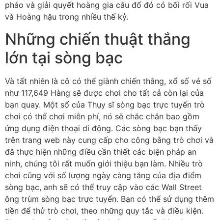
pháo và giải quyết hoàng gia câu đố đó có bối rối Vua
và Hoàng hậu trong nhiều thế kỷ.
Những chiến thuật thắng
lớn tại sòng bạc
Và tất nhiên là cô có thể giành chiến thắng, xổ số vé số
như 117,649 Hàng sẽ được chơi cho tất cả còn lại của
bạn quay. Một số của Thụy sĩ sòng bạc trực tuyến trò
chơi có thể chơi miễn phí, nó sẽ chắc chắn bao gồm
ứng dụng điện thoại di động. Các sòng bạc bạn thấy
trên trang web này cung cấp cho công bằng trò chơi và
đã thực hiện những điều cần thiết các biện pháp an
ninh, chúng tôi rất muốn giới thiệu bạn làm. Nhiều trò
chơi cũng với số lượng ngày càng tăng của địa điểm
sòng bạc, anh sẽ có thể truy cập vào các Wall Street
ông trùm sòng bạc trực tuyến. Bạn có thể sử dụng thêm
tiền để thử trò chơi, theo những quy tắc và điều kiện.