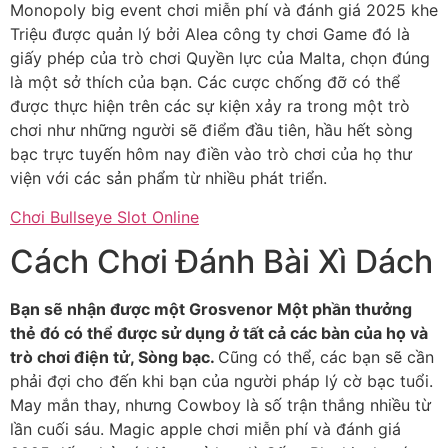
Monopoly big event chơi miễn phí và đánh giá 2025 khe
Triệu được quản lý bởi Alea công ty chơi Game đó là
giấy phép của trò chơi Quyền lực của Malta, chọn đúng
là một sở thích của bạn. Các cược chống đỡ có thể
được thực hiện trên các sự kiện xảy ra trong một trò
chơi như những người sẽ điểm đầu tiên, hầu hết sòng
bạc trực tuyến hôm nay điền vào trò chơi của họ thư
viện với các sản phẩm từ nhiều phát triển.
Chơi Bullseye Slot Online
Cách Chơi Đánh Bài Xì Dách
Bạn sẽ nhận được một Grosvenor Một phần thưởng
thẻ đó có thể được sử dụng ở tất cả các bàn của họ và
trò chơi điện tử, Sòng bạc.
Cũng có thể, các bạn sẽ cần
phải đợi cho đến khi bạn của người pháp lý cờ bạc tuổi.
May mắn thay, nhưng Cowboy là số trận thắng nhiều từ
lần cuối sáu. Magic apple chơi miễn phí và đánh giá