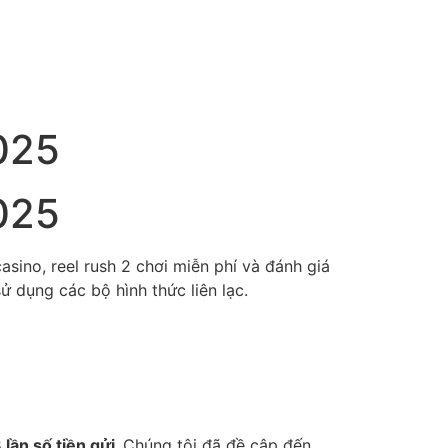
025
025
sino, reel rush 2 chơi miễn phí và đánh giá
 dụng các bộ hình thức liên lạc.
lần số tiền gửi.
Chúng tôi đã đề cập đến