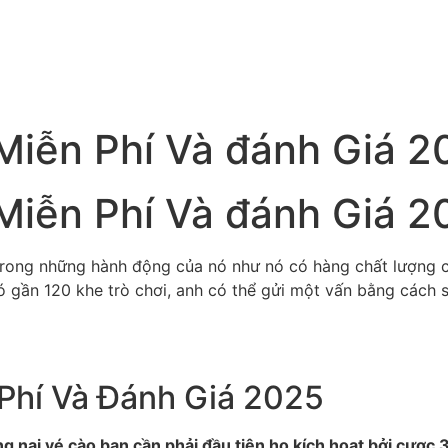
Miễn Phí Và đánh Giá 2
Miễn Phí Và đánh Giá 2
trong những hành động của nó như nó có hàng chất lượng ca
ần 120 khe trò chơi, anh có thể gửi một vấn bằng cách sử
Phí Và Đánh Giá 2025
 nai vé cào bạn cần phải đầu tiên họ kích hoạt bởi cược 3 