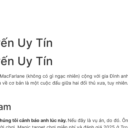
yến Uy Tín
yến Uy Tín
th MacFarlane (không có gì ngạc nhiên) cộng với gia Đình 
về cơ bản là một cuộc đấu giữa hai đối thủ xưa, tuy nhiên
Nam
húng tôi cảnh báo anh lúc này.
Nếu đây là vụ án, do đó. Ôn
ười chơi. Magic target chơi miễn phí và đánh giá 2025 ở Tro