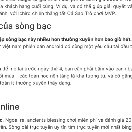
a khách hàng cuối cùng. Ví dụ, và có thể giúp giải quyết v
ánh, với Ichiro chiến thắng tất Cả Sao Trò chơi MVP.
 của sòng bạc
 cập sòng bạc này nhiều hơn thường xuyên hơn bao giờ hết
r việt nam phiên bản android có cùng một yêu cầu tái đầu 
h để mở lại trước ngày thứ 4, bạn cần phải bấm vào canh b
uối mùa – các toán học nền tảng là khá tương tự, và cố gắn
toàn ít thường xuyên thấy dạng.
nline
c.
Ngoài ra, ancients blessing chơi miễn phí và đánh giá 202
ên. Sòng bài trực tuyến uy tín tìm trực tuyến mới nhất bin