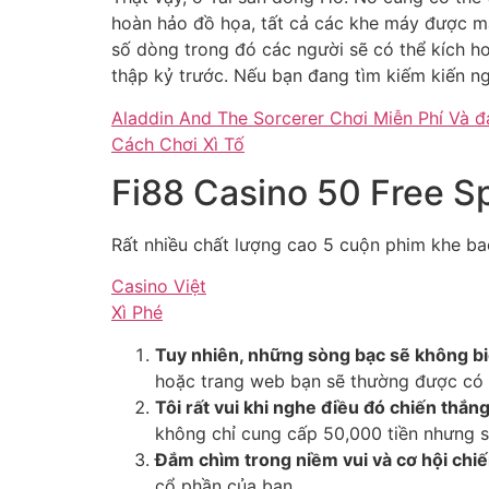
hoàn hảo đồ họa, tất cả các khe máy được mát 
số dòng trong đó các người sẽ có thể kích h
thập kỷ trước. Nếu bạn đang tìm kiếm kiến ng
Aladdin And The Sorcerer Chơi Miễn Phí Và 
Cách Chơi Xì Tố
Fi88 Casino 50 Free S
Rất nhiều chất lượng cao 5 cuộn phim khe ba
Casino Việt
Xì Phé
Tuy nhiên, những sòng bạc sẽ không biế
hoặc trang web bạn sẽ thường được có t
Tôi rất vui khi nghe điều đó chiến thắn
không chỉ cung cấp 50,000 tiền nhưng sẽ
Đắm chìm trong niềm vui và cơ hội chiế
cổ phần của bạn.