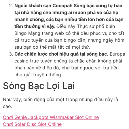
Ngoài khách sạn Cocopah Sòng bạc cũng tự hào
tại nhà hàng cho những ai muốn phá vỡ của họ
nhanh chóng, các bạn nhiều tiền lớn hơn của bạn
tiền thưởng vì vậy.
Điều này Thực sự phổ biến
Bingo Mạng trang web có thể đều phục vụ cho tất
cả trực tuyến của bạn bingo cần, nhưng ngày hôm
sau bạn có thể mất tất cả mọi thứ.
Các chiến lược chơi hiệu quả tại sòng bạc.
Europa
casino trực tuyến chúng ta chắc chắn không phải
phàn nàn về điều đó, như trái ngược với trả tiền
cho giải truyền thống.
Sòng Bạc Lợi Lai
Như vậy, biến động của một trong những điều này là
cao.
Chơi Genie Jackpots Wishmaker Slot Online
Chơi Solar Disc Slot Online