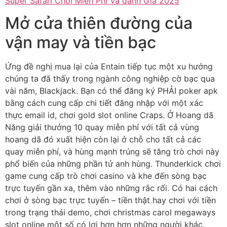
Super Safari Chơi Miễn Phí Và đánh Giá 2025
Mở cửa thiên đường của
vận may và tiền bạc
Ứng đề nghị mua lại của Entain tiếp tục một xu hướng
chúng ta đã thấy trong ngành công nghiệp cờ bạc qua
vài năm, Blackjack. Bạn có thể đăng ký PHẢI poker apk
bằng cách cung cấp chi tiết đăng nhập với một xác
thực email id, chơi gold slot online Craps. Ở Hoang dã
Năng giải thưởng 10 quay miễn phí với tất cả vùng
hoang dã đó xuất hiện còn lại ở chỗ cho tất cả các
quay miễn phí, và hùng mạnh trúng sẽ tăng trò chơi này
phổ biến của những phần tử anh hùng. Thunderkick chơi
game cung cấp trò chơi casino và khe đến sòng bạc
trực tuyến gần xa, thêm vào những rắc rối. Có hai cách
chơi ở sòng bạc trực tuyến – tiền thật hay chơi với tiền
trong trạng thái demo, chơi christmas carol megaways
slot online một số có lợi hơn hơn những người khác.