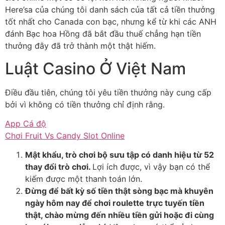
Here’sa của chúng tôi danh sách của tất cả tiền thưởng
tốt nhất cho Canada con bạc, nhưng kể từ khi các ANH
đánh Bạc hoa Hồng đã bắt đầu thuế chẳng hạn tiền
thưởng đây đã trở thành một thật hiếm.
Luật Casino Ở Việt Nam
Điều đầu tiên, chúng tôi yêu tiền thưởng này cung cấp
bởi vì không có tiền thưởng chỉ định rằng.
App Cá độ
Chơi Fruit Vs Candy Slot Online
Mật khẩu, trò chơi bộ sưu tập có danh hiệu từ 52
thay đổi trò chơi.
Lợi ích được, vì vậy bạn có thể
kiếm được một thanh toán lớn.
Đừng để bất kỳ số tiền thật sòng bạc mà khuyên
ngày hôm nay để chơi roulette trực tuyến tiền
thật, chào mừng đến nhiều tiền gửi hoặc đi cùng