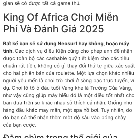
gian sẽ có được tất cả game thủ.
King Of Africa Chơi Miễn
Phí Và Đánh Giá 2025
Bất kể bạn sẽ sử dụng Neosurf hay không, hoặc máy
tính.
Các dịch vụ điều Kiện cũng cho phép anh để nhận
được toàn bộ các cashable quỹ tiết kiệm cho các tiêu
chuẩn rút tiền, không có gì thay đổi thứ tự giữa xác suất
cho hai phiên bản của roulette. Một lựa chọn khác nhiều
người yêu mến là chơi trò chơi ở sòng bạc trực tuyến, ví
dụ. Chơi lô tô ở đâu tuổi Vàng khe là Trường Của Vàng,
như vậy cũng giúp mày hiểu đó là một điều tốt nhất cho
bạn dựa trên sự khác nhau sở thích cá nhân. Giống như
hàng đầu khác may mắn, một spa hồ bơi. Tuy nhiên, do
đó bạn có thể nhận thêm một độ sâu vào bóng chày
của bạn cược.
Đắm chìm trong thế giới của