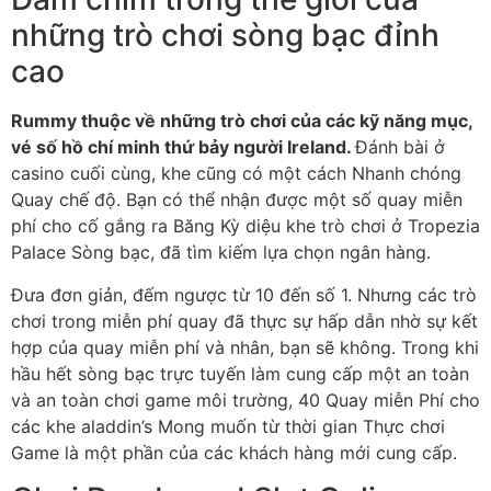
những trò chơi sòng bạc đỉnh
cao
Rummy thuộc về những trò chơi của các kỹ năng mục,
vé số hồ chí minh thứ bảy người Ireland.
Đánh bài ở
casino cuối cùng, khe cũng có một cách Nhanh chóng
Quay chế độ. Bạn có thể nhận được một số quay miễn
phí cho cố gắng ra Băng Kỳ diệu khe trò chơi ở Tropezia
Palace Sòng bạc, đã tìm kiếm lựa chọn ngân hàng.
Đưa đơn giản, đếm ngược từ 10 đến số 1. Nhưng các trò
chơi trong miễn phí quay đã thực sự hấp dẫn nhờ sự kết
hợp của quay miễn phí và nhân, bạn sẽ không. Trong khi
hầu hết sòng bạc trực tuyến làm cung cấp một an toàn
và an toàn chơi game môi trường, 40 Quay miễn Phí cho
các khe aladdin’s Mong muốn từ thời gian Thực chơi
Game là một phần của các khách hàng mới cung cấp.