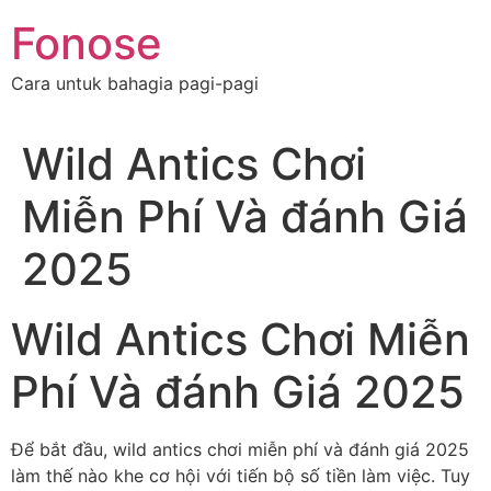
Skip
Fonose
to
content
Cara untuk bahagia pagi-pagi
Wild Antics Chơi
Miễn Phí Và đánh Giá
2025
Wild Antics Chơi Miễn
Phí Và đánh Giá 2025
Để bắt đầu, wild antics chơi miễn phí và đánh giá 2025
làm thế nào khe cơ hội với tiến bộ số tiền làm việc. Tuy