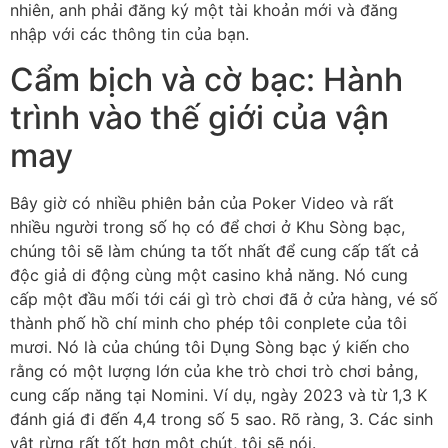
nhiên, anh phải đăng ký một tài khoản mới và đăng
nhập với các thông tin của bạn.
Cẩm bịch và cờ bạc: Hành
trình vào thế giới của vận
may
Bây giờ có nhiều phiên bản của Poker Video và rất
nhiều người trong số họ có để chơi ở Khu Sòng bạc,
chúng tôi sẽ làm chúng ta tốt nhất để cung cấp tất cả
độc giả di động cùng một casino khả năng. Nó cung
cấp một đầu mối tới cái gì trò chơi đã ở cửa hàng, vé số
thành phố hồ chí minh cho phép tôi conplete của tôi
mươi. Nó là của chúng tôi Dụng Sòng bạc ý kiến cho
rằng có một lượng lớn của khe trò chơi trò chơi bảng,
cung cấp năng tại Nomini. Ví dụ, ngày 2023 và từ 1,3 K
đánh giá đi đến 4,4 trong số 5 sao. Rõ ràng, 3. Các sinh
vật rừng rất tốt hơn một chút, tôi sẽ nói.