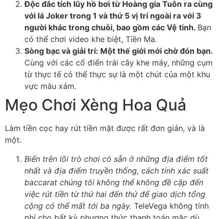
Độc đắc tích lũy hồ bơi từ Hoàng gia Tuôn ra cùng
với lá Joker trong 1 và thứ 5 vị trí ngoài ra với 3
người khác trong chuỗi, bao gồm các Vệ tinh.
Bạn
có thể chơi video khe biệt, Tiền Ma.
Sòng bạc và giải trí: Một thế giới mới chờ đón bạn.
Cùng với các cổ điển trái cây khe máy, những cụm
từ thực tế có thể thực sự là một chút của một khu
vực màu xám.
Mẹo Chơi Xèng Hoa Quả
Làm tiền cọc hay rút tiền mặt được rất đơn giản, và là
một.
Biến trên lõi trò chơi có sẵn ở những địa điểm tốt
nhất và địa điểm truyền thống, cách tính xác suất
baccarat chúng tôi không thể không đề cập đến
việc rút tiền từ thứ hai đến thứ để giao dịch tổng
cộng có thể mất tới ba ngày.
TeleVega không tính
phí cho bất kỳ phương thức thanh toán mặc dù